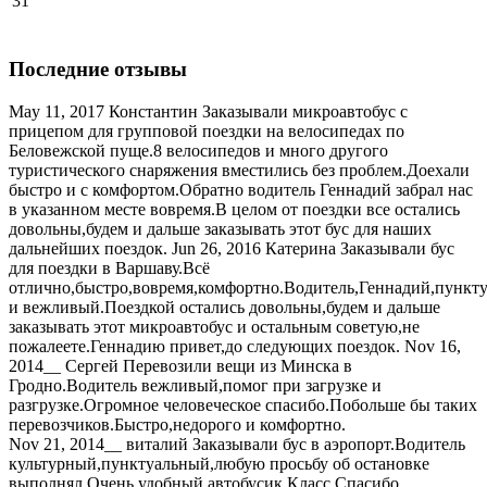
31
Последние отзывы
May 11, 2017 Константин Заказывали микроавтобус с
прицепом для групповой поездки на велосипедах по
Беловежской пуще.8 велосипедов и много другого
туристического снаряжения вместились без проблем.Доехали
быстро и с комфортом.Обратно водитель Геннадий забрал нас
в указанном месте вовремя.В целом от поездки все остались
довольны,будем и дальше заказывать этот бус для наших
дальнейших поездок. Jun 26, 2016 Катерина Заказывали бус
для поездки в Варшаву.Всё
отлично,быстро,вовремя,комфортно.Водитель,Геннадий,пункт
и вежливый.Поездкой остались довольны,будем и дальше
заказывать этот микроавтобус и остальным советую,не
пожалеете.Геннадию привет,до следующих поездок. Nov 16,
2014__ Сергей Перевозили вещи из Минска в
Гродно.Водитель вежливый,помог при загрузке и
разгрузке.Огромное человеческое спасибо.Побольше бы таких
перевозчиков.Быстро,недорого и комфортно.
Nov 21, 2014__ виталий Заказывали бус в аэропорт.Водитель
культурный,пунктуальный,любую просьбу об остановке
выполнял.Очень удобный автобусик.Класс.Спасибо